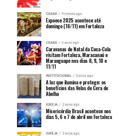
CEARÁ
9 meses ago
Expoece 2025 acontece até
domingo (16/11) em Fortaleza
CEARÁ
2 anos ago
Caravanas de Natal da Coca-Cola
visitam Fortaleza, Maracanaú e
Maranguape nos dias 8, 9, 10 e
11/11
INSTITUCIONAL
3 anos ago
A luz que ilumina e protege: os
benefícios das Velas de Cera de
Abelha
IGREJA
2 anos ago
Misericórdia Brasil acontece nos
dias 5, 6 e 7 de abril em Fortaleza
IGREJA
2 anos ago