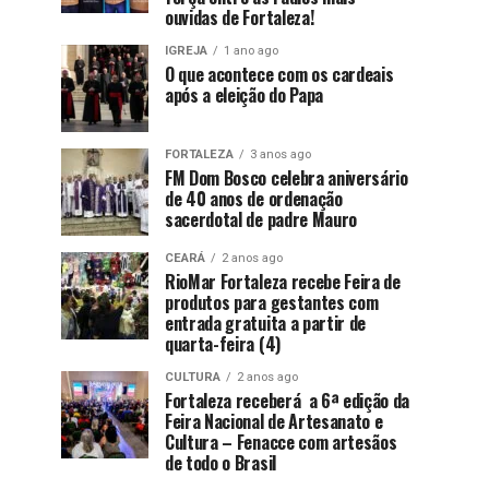
ouvidas de Fortaleza!
IGREJA
1 ano ago
O que acontece com os cardeais
após a eleição do Papa
FORTALEZA
3 anos ago
FM Dom Bosco celebra aniversário
de 40 anos de ordenação
sacerdotal de padre Mauro
CEARÁ
2 anos ago
RioMar Fortaleza recebe Feira de
produtos para gestantes com
entrada gratuita a partir de
quarta-feira (4)
CULTURA
2 anos ago
Fortaleza receberá a 6ª edição da
Feira Nacional de Artesanato e
Cultura – Fenacce com artesãos
de todo o Brasil