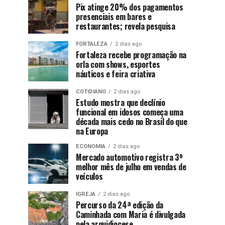
Pix atinge 20% dos pagamentos
presenciais em bares e
restaurantes; revela pesquisa
FORTALEZA
2 dias ago
Fortaleza recebe programação na
orla com shows, esportes
náuticos e feira criativa
COTIDIANO
2 dias ago
Estudo mostra que declínio
funcional em idosos começa uma
década mais cedo no Brasil do que
na Europa
ECONOMIA
2 dias ago
Mercado automotivo registra 3º
melhor mês de julho em vendas de
veículos
IGREJA
2 dias ago
Percurso da 24ª edição da
Caminhada com Maria é divulgada
pela arquidiocese