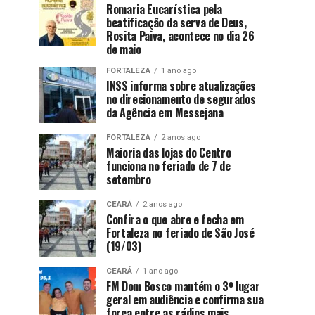
Romaria Eucarística pela
beatificação da serva de Deus,
Rosita Paiva, acontece no dia 26
de maio
FORTALEZA
1 ano ago
INSS informa sobre atualizações
no direcionamento de segurados
da Agência em Messejana
FORTALEZA
2 anos ago
Maioria das lojas do Centro
funciona no feriado de 7 de
setembro
CEARÁ
2 anos ago
Confira o que abre e fecha em
Fortaleza no feriado de São José
(19/03)
CEARÁ
1 ano ago
FM Dom Bosco mantém o 3º lugar
geral em audiência e confirma sua
força entre as rádios mais